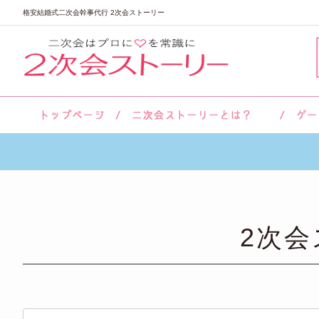
格安結婚式二次会幹事代行 2次会ストーリー
サロン紹介
会社概要
お客様の声
よくあるご質問
2次