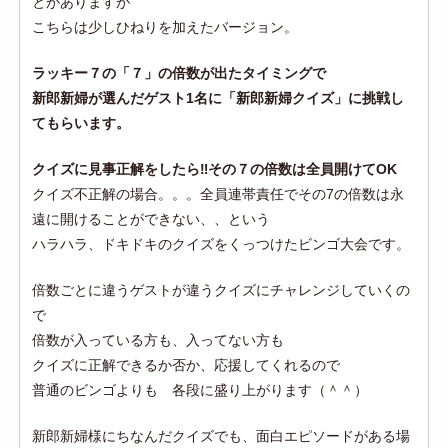
とがありますが
こちらは少しひねりを加えたバージョン。
ラッキー７の「７」の倍数が出たタイミングで
新郎新婦が選んだゲスト1名に「新郎新婦クイズ」に挑戦し
てもらいます。
クイズに見事正解をしたら‼その７の倍数は全員開けてOK
クイズ不正解の場合。。。全員連帯責任でその7の倍数は永
遠に開けることができない、、という
ハラハラ、ドキドキのクイズをくっつけたビンゴ大会です。
倍数ごとに違うゲストが違うクイズにチャレンジしていくの
で
倍数が入っている方も、入ってない方も
クイズに正解できるか否か、応援してくれるので
普通のビンゴよりも 各段に盛り上がります（＾＾）
新郎新婦様にちなんだクイズでも、面白エピソードがある場