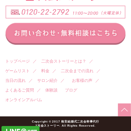
トップページ
／
二次会ストーリーとは？
／
ゲームリスト
／
料金
／
二次会までの流れ
／
当日の流れ
／
サロン紹介
／
お客様の声
／
よくあるご質問
／
体験談
ブログ
オンラインアルバム
Copyright © 2017 格安結婚式二次会幹事代行
2次会ストーリー. All Rights Reserved.