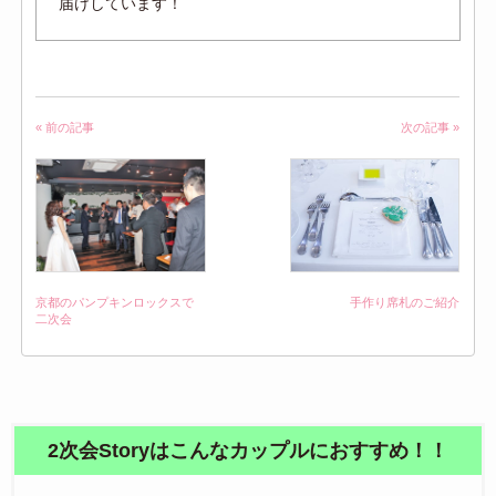
届けしています！
« 前の記事
次の記事 »
京都のパンプキンロックスで
手作り席札のご紹介
二次会
2次会Storyはこんなカップルにおすすめ！！