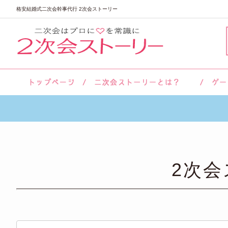
格安結婚式二次会幹事代行 2次会ストーリー
サロン紹介
会社概要
お客様の声
よくあるご質問
2次