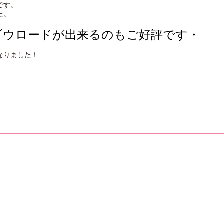
です。
た。
ダウロードが出来るのもご好評で
す・
なりま
した！