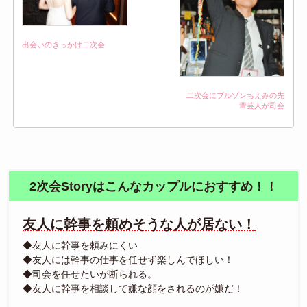
出会いのきっかけ二次会
二次会にブルゾンちえみの先
輩芸人が司会
2次会Storyはこんなカップルにおすすめ！！
友人に幹事を頼めそうな人が居ない！
◆友人に幹事を頼みにくい
◆友人には幹事の仕事を任せず楽しんでほしい！
◆司会を任せたいが断られる。
◆友人に幹事を相談して嫌な顔をされるのが嫌だ！