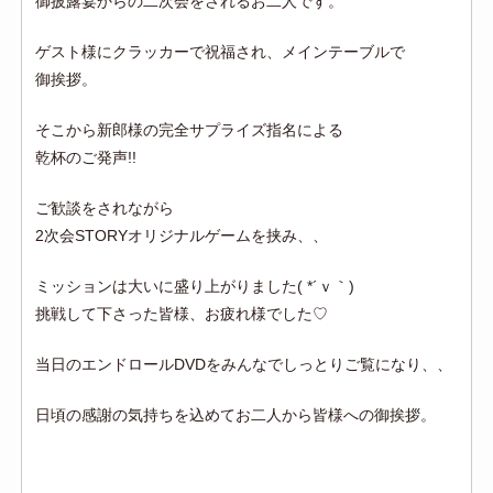
御披露宴からの二次会をされるお二人です。
ゲスト様にクラッカーで祝福され、メインテーブルで
御挨拶。
そこから新郎様の完全サプライズ指名による
乾杯のご発声!!
ご歓談をされながら
2次会STORYオリジナルゲームを挟み、、
ミッションは大いに盛り上がりました( *´ｖ｀)
挑戦して下さった皆様、お疲れ様でした♡
当日のエンドロールDVDをみんなでしっとりご覧になり、、
日頃の感謝の気持ちを込めてお二人から皆様への御挨拶。