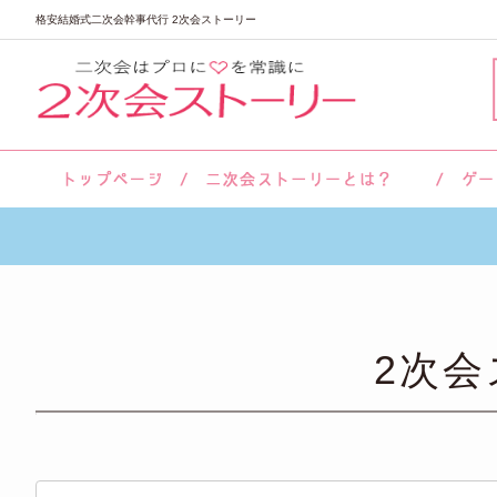
格安結婚式二次会幹事代行 2次会ストーリー
サロン紹介
会社概要
お客様の声
よくあるご質問
2次