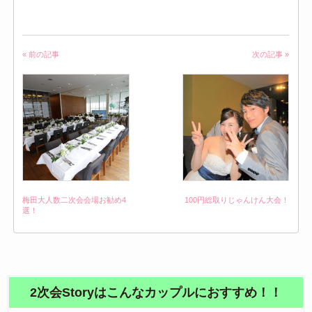
« 前の記事
次の記事 »
梅田大人数二次会会場お勧め4
100円総取りじゃんけん大会！
選！
2次会Storyはこんなカップルにおすすめ！！