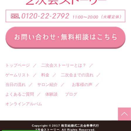
トップページ
／
二次会ストーリーとは？
／
ゲームリスト
／
料金
／
二次会までの流れ
／
当日の流れ
／
サロン紹介
／
お客様の声
／
よくあるご質問
／
体験談
ブログ
オンラインアルバム
Copyright © 2017 格安結婚式二次会幹事代行
2次会ストーリー. All Rights Reserved.