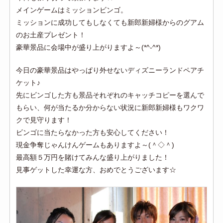
メインゲームはミッションビンゴ。
ミッションに成功してもしなくても新郎新婦様からのグアム
のお土産プレゼント！
豪華景品に会場中が盛り上がりますよ～(*^-^*)
今日の豪華景品はやっぱり外せないディズニーランドペアチ
ケット♪
先にビンゴした方も景品それぞれのキャッチコピーを選んで
もらい、何が当たるか分からない状況に新郎新婦様もワクワ
クで見守ります！
ビンゴに当たらなかった方も安心してください！
現金争奪じゃんけんゲームもありますよ～(＾◇＾)
最高額５万円を賭けてみんな盛り上がりました！
見事ゲットした幸運な方、おめでとうございます☆