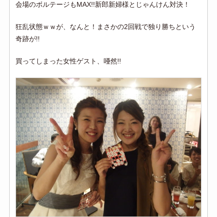
会場のボルテージもMAX!!新郎新婦様とじゃんけん対決！
狂乱状態ｗｗが、なんと！まさかの2回戦で独り勝ちという
奇跡が!!
買ってしまった女性ゲスト、唖然!!