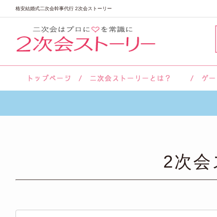
格安結婚式二次会幹事代行 2次会ストーリー
サロン紹介
会社概要
お客様の声
よくあるご質問
2次