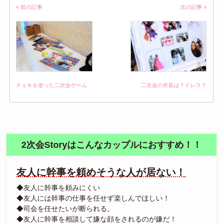
« 前の記事
次の記事 »
チェキを使った二次会ゲーム
二次会の衣装は？ドレス？
2次会Storyはこんなカップルにおすすめ！！
友人に幹事を頼めそうな人が居ない！
◆友人に幹事を頼みにくい
◆友人には幹事の仕事を任せず楽しんでほしい！
◆司会を任せたいが断られる。
◆友人に幹事を相談して嫌な顔をされるのが嫌だ！