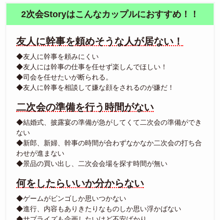
2次会Storyはこんなカップルにおすすめ！！
友人に幹事を頼めそうな人が居ない！
◆友人に幹事を頼みにくい
◆友人には幹事の仕事を任せず楽しんでほしい！
◆司会を任せたいが断られる。
◆友人に幹事を相談して嫌な顔をされるのが嫌だ！
二次会の準備を行う時間がない
◆結婚式、披露宴の準備が急がしてくて二次会の準備ができ
ない
◆新郎、新婦、幹事の時間が合わずなかなか二次会の打ち合
わせが進まない
◆景品の買い出し、二次会会場を探す時間が無い
何をしたらいいか分からない
◆ゲームがビンゴしか思いつかない
◆進行、内容もありきたりなものしか思い浮かばない
◆サプライズも企画したいけど不安ばかり