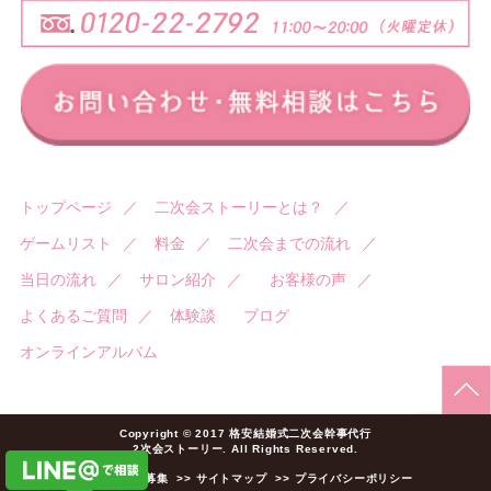
トップページ
／
二次会ストーリーとは？
／
ゲームリスト
／
料金
／
二次会までの流れ
／
当日の流れ
／
サロン紹介
／
お客様の声
／
よくあるご質問
／
体験談
ブログ
オンラインアルバム
Copyright © 2017 格安結婚式二次会幹事代行
2次会ストーリー. All Rights Reserved.
>> 加盟店様募集
>> サイトマップ
>> プライバシーポリシー