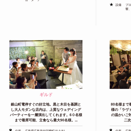
設備
プ
響
ギルド
銀山町電停すぐの好立地。黒と木目を基調と
80名様ま
し大人モダンな店内は、上質なウェデイング
様の「ラヴ
パーティーを一層演出してくれます。6０名様
の温かいご
まで着席可能、立食なら最大90名様。...
二次
住所
広島県広島市中区幟町15-9 B1
住所
広島