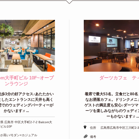
com大手町ビル 10F~オープ
ダーツカフェ テ
ンラウンジ
徒歩3分の好アクセス♪あたたかい
着席で最大53名。立食だと80
としたエントランスに天井も高く
なお洒落カフェ。ドリンクメニ
間でのウェディングパーティーが
ゲストの満足度も安心♪ダーツマ
かないます♬...
ーツを楽しみながらのウェディ
ーもかないます♬...
県 広島市 中区大手町2-7-2 Balcom大
ビル10F
住所
広島県広島市中区三川町2-3 
が高い/モダン×カジュアル
備考