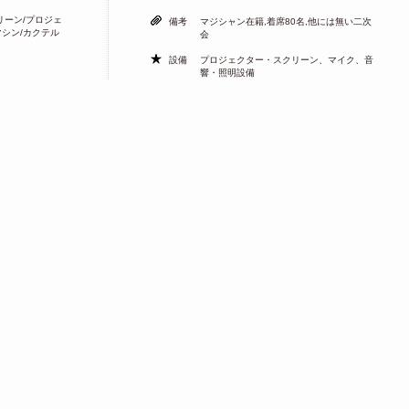
リーン/プロジェ
備考
マジシャン在籍,着席80名,他には無い二次
マシン/カクテル
会
設備
プロジェクター・スクリーン、マイク、音
響・照明設備