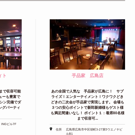
ィト
手品家 広島店
名まで収容可能
あの全国で人気な 手品家が広島に！ サプ
ューも豊富で
ライズ！エンターテイメント！ワクワクどき
シン完備でダ
どきの二次会が手品家で実現します。 会場も
ングパーティ
３つの安心ポイントで新郎新婦様もゲスト様
も満足間違いなし！ ポイント１：着席80名様
まで収容可...
INGビル7F
住所
広島県広島市中区胡町3-27第5ウエノヤビ
ルB1