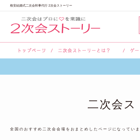
格安結婚式二次会幹事代行 2次会ストーリー
サロン紹介
会社概要
お客様の声
よくあるご質問
二次会ス
全国のおすすめ二次会会場をおまとめしたページになってい