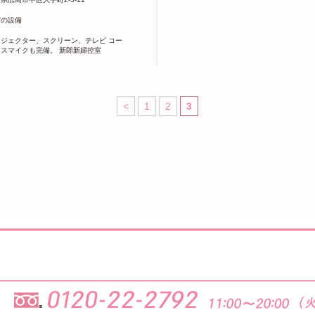
実の設備
ロジェクター、スクリーン、テレビ コー
レスマイクも完備。 新郎新婦控室
<
1
2
3