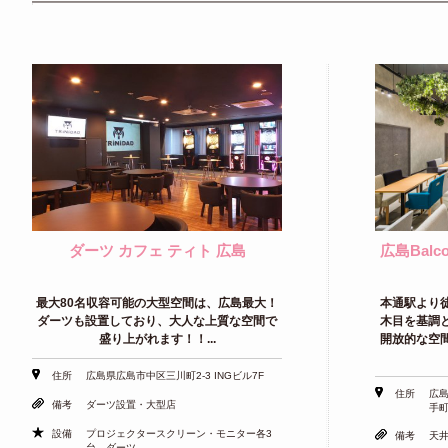
ダーツ カフェ ティト 広島
広島Bal
最大80名収容可能の大型空間は、広島最大！
本通駅より
ダーツも設置しており、大人な上質な空間で
木目を基調
盛り上がれます！！...
開放的な空
住所
広島県広島市中区三川町2-3 INGビル7F
住所
広島
備考
ダーツ設置・大型店
手町
設備
プロジェクタースクリーン・モニター各3
備考
天井
台 ダーツ