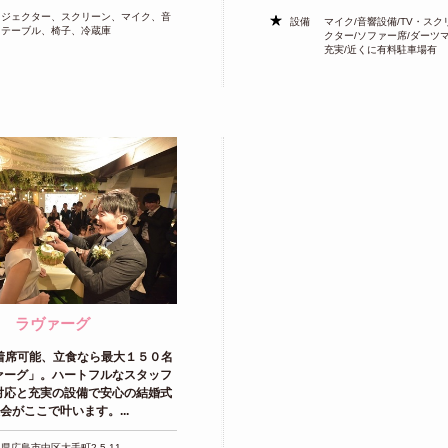
ロジェクター、スクリーン、マイク、音
設備
マイク/音響設備/TV・スク
、テーブル、椅子、冷蔵庫
クター/ソファー席/ダーツ
充実/近くに有料駐車場有
ラヴァーグ
で着席可能、立食なら最大１５０名
ァーグ」。ハートフルなスタッフ
対応と充実の設備で安心の結婚式
会がここで叶います。...
県広島市中区大手町2-5-11