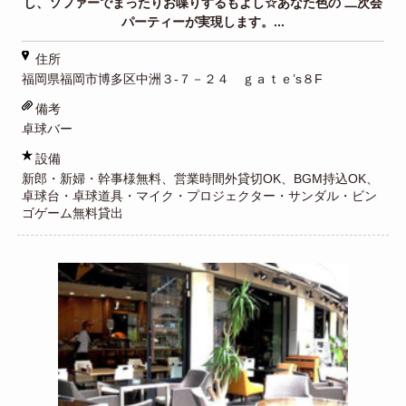
し、ソファーでまったりお喋りするもよし☆あなた色の 二次会
パーティーが実現します。...
住所
福岡県福岡市博多区中洲３-７－２４ ｇａｔｅ’s８F
備考
卓球バー
設備
新郎・新婦・幹事様無料、営業時間外貸切OK、BGM持込OK、
卓球台・卓球道具・マイク・プロジェクター・サンダル・ビン
ゴゲーム無料貸出