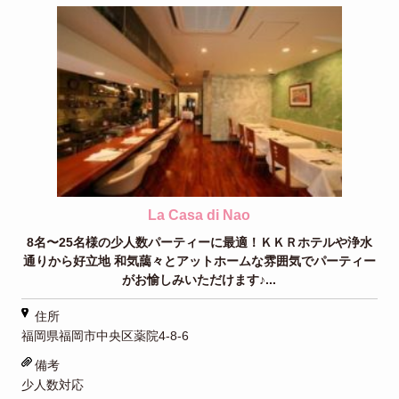
La Casa di Nao
8名〜25名様の少人数パーティーに最適！ＫＫＲホテルや浄水
通りから好立地 和気藹々とアットホームな雰囲気でパーティー
がお愉しみいただけます♪...
住所
福岡県福岡市中央区薬院4-8-6
備考
少人数対応