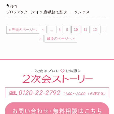
設備
プロジェクター,マイク,音響,控え室,クローク,テラス
« 先頭のページへ
<
...
8
9
10
11
12
...
>
最後のページへ »