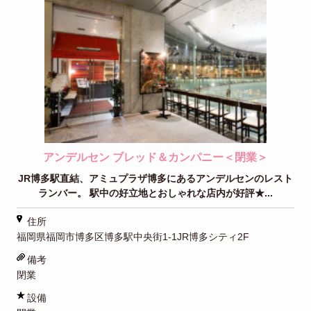
アンデルセン ブレッド＆カンパニー＜閉業＞
JR博多駅直結、アミュプラザ博多にあるアンデルセンのレスト
ランバー。 駅中の好立地とおしゃれな店内が好評★...
住所
福岡県福岡市博多区博多駅中央街1-1JR博多シティ2F
備考
閉業
設備