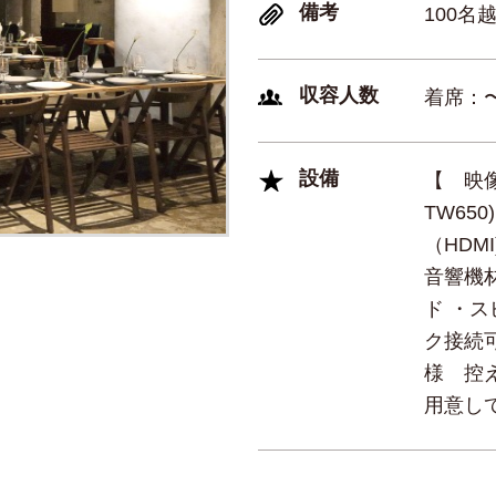
備考
100名
収容人数
着席：〜
設備
【 映像
TW65
（HDMI
音響機
ド ・ス
ク接続可能
様 控
用意し