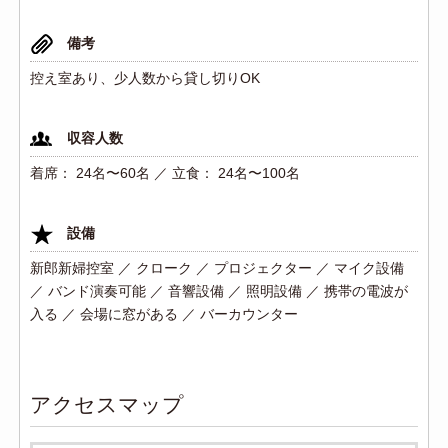
備考
控え室あり、少人数から貸し切りOK
収容人数
着席： 24名〜60名 ／ 立食： 24名〜100名
設備
新郎新婦控室 ／ クローク ／ プロジェクター ／ マイク設備
／ バンド演奏可能 ／ 音響設備 ／ 照明設備 ／ 携帯の電波が
入る ／ 会場に窓がある ／ バーカウンター
アクセスマップ