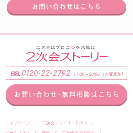
トップページ
／
二次会ストーリーとは？
／
ゲームリスト
／
料金
／
二次会までの流れ
／