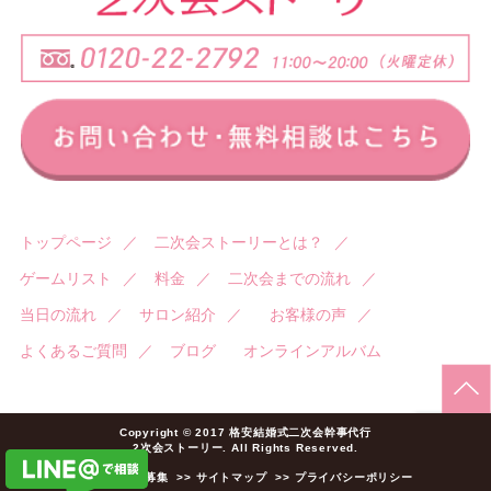
トップページ
／
二次会ストーリーとは？
／
ゲームリスト
／
料金
／
二次会までの流れ
／
当日の流れ
／
サロン紹介
／
お客様の声
／
よくあるご質問
／
ブログ
オンラインアルバム
Copyright © 2017 格安結婚式二次会幹事代行
2次会ストーリー. All Rights Reserved.
>> 加盟店様募集
>> サイトマップ
>> プライバシーポリシー