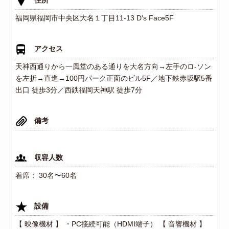
福岡県福岡市中央区大名１丁目11-13 D's Face5F
アクセス
天神西通りから一風堂のある通りを大名方向→左手のロ-ソン
を左折→直進→100円パーク正面のビル5F／地下鉄赤坂駅5番
出口 徒歩3分／西鉄福岡天神駅 徒歩7分
備考
収容人数
着席： 30名〜60名
設備
【 映像機材 】 ・PC接続可能（HDMI端子） 【 音響機材 】