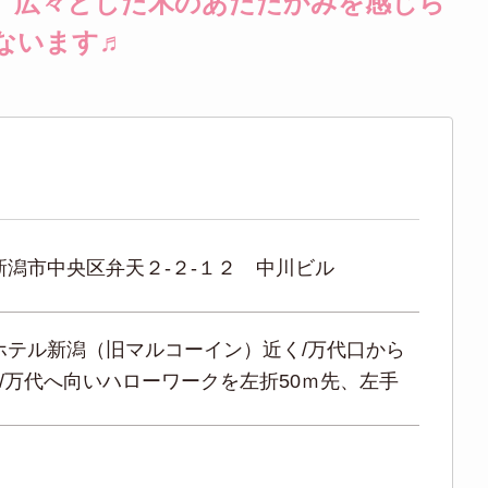
。広々とした木のあたたかみを感じら
ないます♬
新潟市中央区弁天２-２-１２ 中川ビル
ホテル新潟（旧マルコーイン）近く/万代口から
分/万代へ向いハローワークを左折50ｍ先、左手