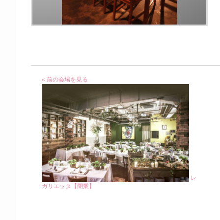
« 前の会場を見る
レ
ガリエッタ【閉業】