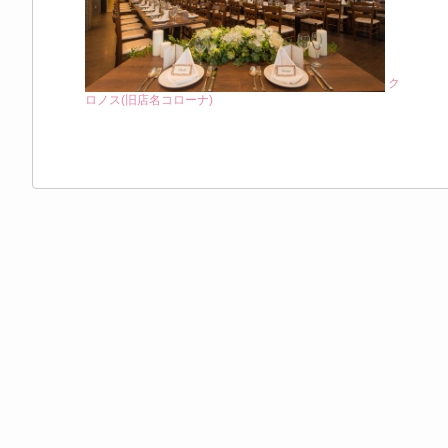
ク
ロノス(旧店名コローナ)