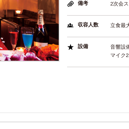
備考
2次会
収容人数
立食最大
設備
音響設備※
マイク