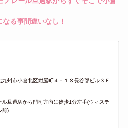
モノレール旦過駅からすぐそこで小倉
になる事間違いなし！
北九州市小倉北区紺屋町４－１８長谷部ビル３Ｆ
ール旦過駅から門司方向に徒歩1分左手(ウィステ
前)