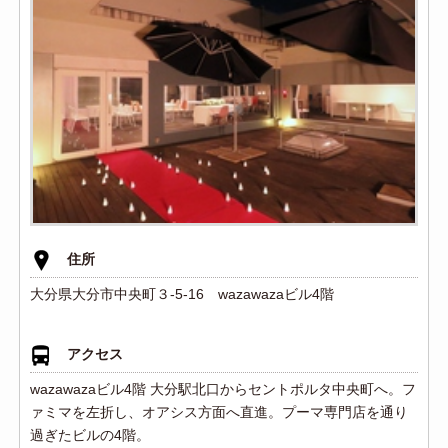
住所
大分県大分市中央町３-5-16 wazawazaビル4階
アクセス
wazawazaビル4階 大分駅北口からセントポルタ中央町へ。フ
ァミマを左折し、オアシス方面へ直進。プーマ専門店を通り
過ぎたビルの4階。