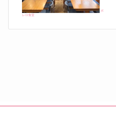
ボ
レロ食堂