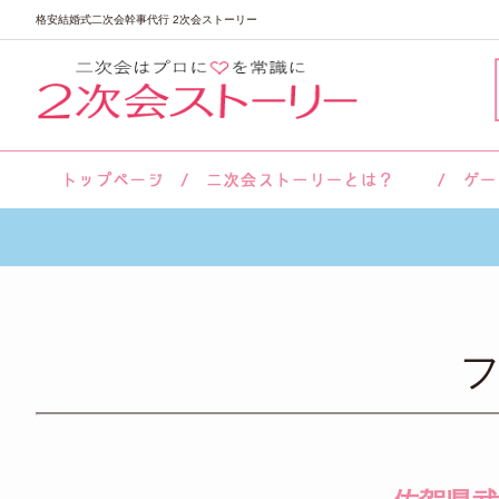
格安結婚式二次会幹事代行 2次会ストーリー
サロン紹介
会社概要
お客様の声
よくあるご質問