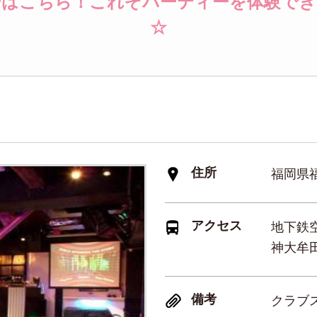
ーはこちら！これぞパーティーを体験でき
☆
住所
福岡県福
アクセス
地下鉄空
神大牟
備考
クラブ