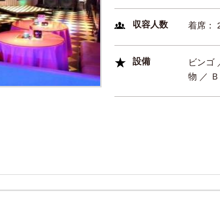
収容人数
着席： 
設備
ビンゴ 
物 ／ 