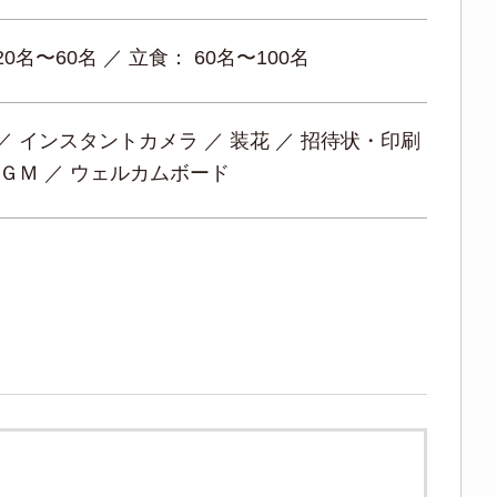
20名〜60名 ／ 立食： 60名〜100名
／ インスタントカメラ ／ 装花 ／ 招待状・印刷
ＢＧＭ ／ ウェルカムボード