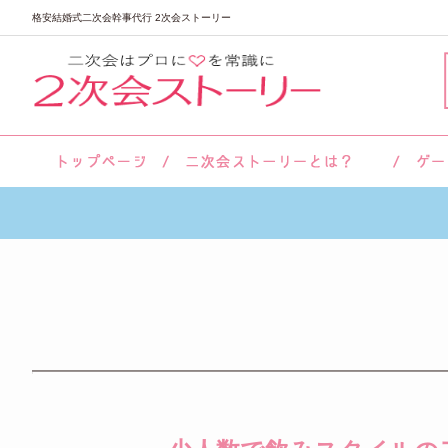
格安結婚式二次会幹事代行 2次会ストーリー
サロン紹介
会社概要
お客様の声
よくあるご質問