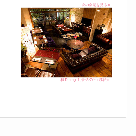
次の会場を見る »
和 Dining 主海−SKY−＜移転＞