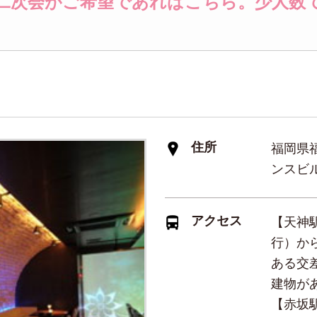
二次会がご希望であればこちら。少人数
住所
福岡県福
ンスビル
アクセス
【天神
行）か
ある交
建物が
【赤坂