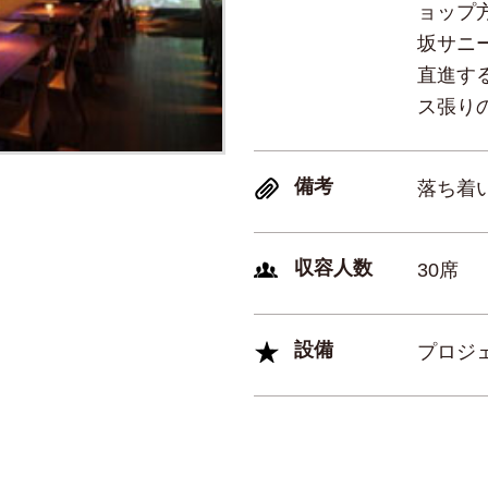
ョップ
坂サニ
直進す
ス張り
備考
落ち着
収容人数
30席
設備
プロジ