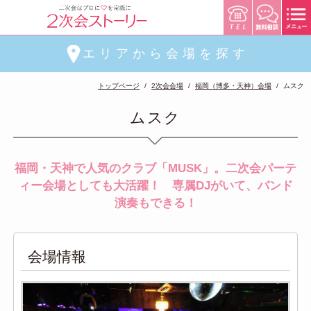
エリアから会場を探す
トップページ
2次会会場
福岡（博多・天神）会場
ムスク
ムスク
福岡・天神で人気のクラブ「MUSK」。二次会パーテ
ィー会場としても大活躍！ 専属DJがいて、バンド
演奏もできる！
会場情報