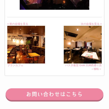
« 前の会場を見る
次の会場を見る »
ブランカフェ
パスタ食堂 Gotti 天神西通り店
＜移転＞