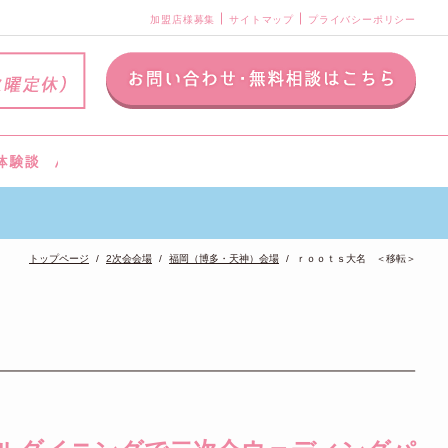
加盟店様募集
サイトマップ
プライバシーポリシー
トップページ
2次会会場
福岡（博多・天神）会場
ｒｏｏｔｓ大名 ＜移転＞
＞