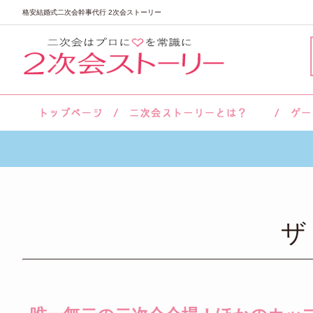
格安結婚式二次会幹事代行 2次会ストーリー
サロン紹介
会社概要
お客様の声
よくあるご質問
ザ