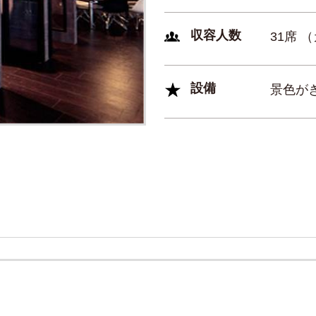
収容人数
31席 
設備
景色が